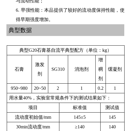
与流动性能；
6. 早强性能：本品提供了较好的流动度保持性能，使
得早期强度增加。
典型数据
典型G20石膏基自流平典型配方（单位：kg）
增
激发
石膏
SG310
消泡剂
稠
缓凝剂
剂
剂
950~980
20~50
2
1
0.2
1
用水量40%，实验室常规条件下的测试结果如下：
项目
标准值
测试值
流动度初始值/mm
145±5
145
30min流动度/mm
≥140
140