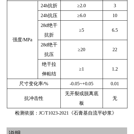
24h抗折
≥2.0
3
24h抗压
≥6.0
10
28d绝干
≥5
6.5
抗折
强度/MPa
28d绝干
≥20
22
抗压
绝干拉
≥1
1.2
伸粘结
尺寸变化率/%
-0.05~+0.05
0.01
无开裂或脱离底
抗冲击性
无
板
检测依据：JC/T1023-2021《石膏基自流平砂浆》
说明